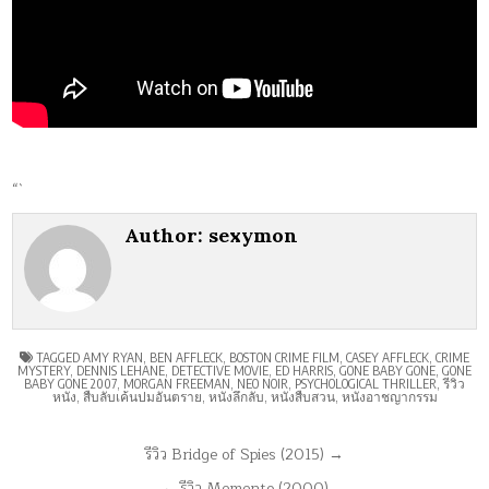
“`
Author:
sexymon
TAGGED
AMY RYAN
,
BEN AFFLECK
,
BOSTON CRIME FILM
,
CASEY AFFLECK
,
CRIME
MYSTERY
,
DENNIS LEHANE
,
DETECTIVE MOVIE
,
ED HARRIS
,
GONE BABY GONE
,
GONE
BABY GONE 2007
,
MORGAN FREEMAN
,
NEO NOIR
,
PSYCHOLOGICAL THRILLER
,
รีวิว
หนัง
,
สืบลับเค้นปมอันตราย
,
หนังลึกลับ
,
หนังสืบสวน
,
หนังอาชญากรรม
แนะแนว
รีวิว Bridge of Spies (2015) →
เรื่อง
← รีวิว Memento (2000)