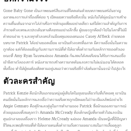
Gone Baby Gone เป็นภาพยนตร์สืบสวนที่โดดเด่นด้วยบทภาพยนตร์อันชาญ
ฉลาดและการเล่าเรื่องที่ค่อย ๆ เปิดเผยความจริงทีละชั้น หนังไม่ได้มุ่งเน้นการสร้าง
ความตื่นเต้นจากฉากไล่ล่าหรือการหักมุมเพียงอย่างเดียว แต่ให้ความสำคัญกับการ
สำรวจตัวละครและประเด็นทางศีลธรรมอย่างลึกซึ้ง ผู้ชมจะถูกดึงเข้าไปในโลกที่ไม่มี
คำตอบง่าย ๆ และทุกตัวละครล้วนมีเหตุผลของตนเอง Casey Affleck ถ่ายทอด
บทบาท Patrick ได้อย่างยอดเยี่ยม เขาเป็นตัวละครที่ฉลาด มีความเชื่อมั่นในความ
ถูกต้อง แต่ก็ต้องเผชิญกับสถานการณ์ที่ทำให้เขาตั้งคำถามกับหลักการของตัวเอง
ขณะที่ Amy Ryan ในบทแม่ของ Amanda ก็แสดงได้สมจริงจนได้รับการเสนอชื่อ
เข้าชิงรางวัลออสการ์ หนังสามารถสร้างความกดดันและความไม่แน่นอนได้ตลอด
ทั้งเรื่อง ทำให้ผู้ชมต้องคิดตามอยู่เสมอว่าความจริงที่กำลังค้นหานั้นจะนำไปสู่อะไร
ตัวละครสำคัญ
Patrick Kenzie คือนักสืบเอกชนหนุ่มผู้เติบโตในชุมชนเดียวกับที่เกิดเหตุ เขาเป็น
คนยึดมั่นในหลักการและเชื่อว่าความจริงควรถูกเปิดเผยไม่ว่าจะมีผลลัพธ์อย่างไร
Angie Gennaro คือคู่รักและคู่หูในการทำงานของ Patrick ซึ่งมักมองสถานการณ์
ด้วยมุมมองที่สมดุลกว่า Amanda McCready คือเด็กหญิงที่หายตัวไปและเป็น
ศูนย์กลางของเรื่องราว Helene McCready แม่ของ Amanda เป็นหญิงที่มีปัญหา
ชีวิตและพฤติกรรมที่ทำให้หลายคนตั้งคำถามถึงความเหมาะสมในการเลี้ยงดูลูก