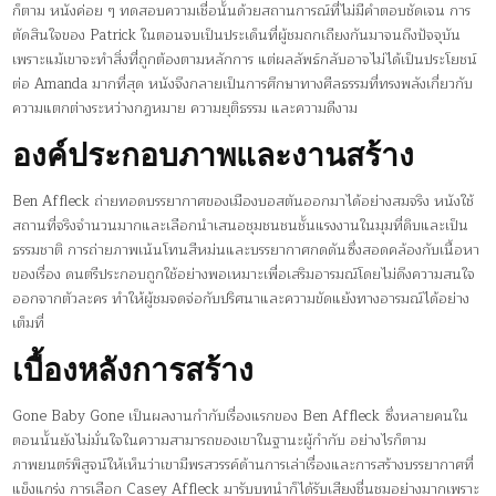
ก็ตาม หนังค่อย ๆ ทดสอบความเชื่อนั้นด้วยสถานการณ์ที่ไม่มีคำตอบชัดเจน การ
ตัดสินใจของ Patrick ในตอนจบเป็นประเด็นที่ผู้ชมถกเถียงกันมาจนถึงปัจจุบัน
เพราะแม้เขาจะทำสิ่งที่ถูกต้องตามหลักการ แต่ผลลัพธ์กลับอาจไม่ได้เป็นประโยชน์
ต่อ Amanda มากที่สุด หนังจึงกลายเป็นการศึกษาทางศีลธรรมที่ทรงพลังเกี่ยวกับ
ความแตกต่างระหว่างกฎหมาย ความยุติธรรม และความดีงาม
องค์ประกอบภาพและงานสร้าง
Ben Affleck ถ่ายทอดบรรยากาศของเมืองบอสตันออกมาได้อย่างสมจริง หนังใช้
สถานที่จริงจำนวนมากและเลือกนำเสนอชุมชนชนชั้นแรงงานในมุมที่ดิบและเป็น
ธรรมชาติ การถ่ายภาพเน้นโทนสีหม่นและบรรยากาศกดดันซึ่งสอดคล้องกับเนื้อหา
ของเรื่อง ดนตรีประกอบถูกใช้อย่างพอเหมาะเพื่อเสริมอารมณ์โดยไม่ดึงความสนใจ
ออกจากตัวละคร ทำให้ผู้ชมจดจ่อกับปริศนาและความขัดแย้งทางอารมณ์ได้อย่าง
เต็มที่
เบื้องหลังการสร้าง
Gone Baby Gone เป็นผลงานกำกับเรื่องแรกของ Ben Affleck ซึ่งหลายคนใน
ตอนนั้นยังไม่มั่นใจในความสามารถของเขาในฐานะผู้กำกับ อย่างไรก็ตาม
ภาพยนตร์พิสูจน์ให้เห็นว่าเขามีพรสวรรค์ด้านการเล่าเรื่องและการสร้างบรรยากาศที่
แข็งแกร่ง การเลือก Casey Affleck มารับบทนำก็ได้รับเสียงชื่นชมอย่างมากเพราะ