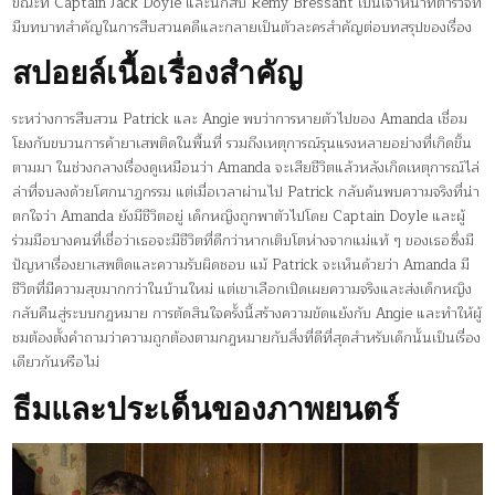
ขณะที่ Captain Jack Doyle และนักสืบ Remy Bressant เป็นเจ้าหน้าที่ตำรวจที่
มีบทบาทสำคัญในการสืบสวนคดีและกลายเป็นตัวละครสำคัญต่อบทสรุปของเรื่อง
สปอยล์เนื้อเรื่องสำคัญ
ระหว่างการสืบสวน Patrick และ Angie พบว่าการหายตัวไปของ Amanda เชื่อม
โยงกับขบวนการค้ายาเสพติดในพื้นที่ รวมถึงเหตุการณ์รุนแรงหลายอย่างที่เกิดขึ้น
ตามมา ในช่วงกลางเรื่องดูเหมือนว่า Amanda จะเสียชีวิตแล้วหลังเกิดเหตุการณ์ไล่
ล่าที่จบลงด้วยโศกนาฏกรรม แต่เมื่อเวลาผ่านไป Patrick กลับค้นพบความจริงที่น่า
ตกใจว่า Amanda ยังมีชีวิตอยู่ เด็กหญิงถูกพาตัวไปโดย Captain Doyle และผู้
ร่วมมือบางคนที่เชื่อว่าเธอจะมีชีวิตที่ดีกว่าหากเติบโตห่างจากแม่แท้ ๆ ของเธอซึ่งมี
ปัญหาเรื่องยาเสพติดและความรับผิดชอบ แม้ Patrick จะเห็นด้วยว่า Amanda มี
ชีวิตที่มีความสุขมากกว่าในบ้านใหม่ แต่เขาเลือกเปิดเผยความจริงและส่งเด็กหญิง
กลับคืนสู่ระบบกฎหมาย การตัดสินใจครั้งนี้สร้างความขัดแย้งกับ Angie และทำให้ผู้
ชมต้องตั้งคำถามว่าความถูกต้องตามกฎหมายกับสิ่งที่ดีที่สุดสำหรับเด็กนั้นเป็นเรื่อง
เดียวกันหรือไม่
ธีมและประเด็นของภาพยนตร์