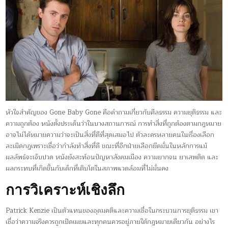
หัวใจสำคัญของ Gone Baby Gone คือคำถามเกี่ยวกับศีลธรรม ความยุติธรรม และ
ความถูกต้อง หนังตั้งประเด็นว่าในบางสถานการณ์ การทำสิ่งที่ถูกต้องตามกฎหมาย
อาจไม่ได้หมายความว่าจะเป็นสิ่งที่ดีที่สุดเสมอไป ตัวละครหลายคนในเรื่องเลือก
ละเมิดกฎเพราะเชื่อว่ากำลังทำสิ่งที่ดี ขณะที่อีกฝ่ายเลือกยึดมั่นในหลักการแม้
ผลลัพธ์จะเจ็บปวด หนังยังสะท้อนปัญหาสังคมเมือง ความยากจน ยาเสพติด และ
ผลกระทบที่เกิดขึ้นกับเด็กที่เติบโตในสภาพแวดล้อมที่ไม่มั่นคง
การวิเคราะห์เชิงลึก
Patrick Kenzie เป็นตัวแทนของอุดมคติและความเชื่อในกระบวนการยุติธรรม เขา
เชื่อว่าความจริงควรถูกเปิดเผยและทุกคนควรอยู่ภายใต้กฎหมายเดียวกัน อย่างไร