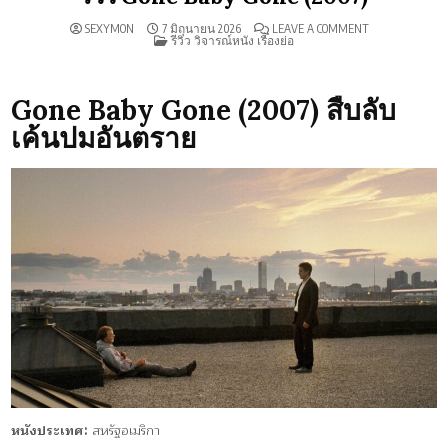
ON
SEXYMON
7 มิถุนายน 2026
LEAVE A COMMENT
POSTED
รีวิว
รีวิว วิจารณ์หนัง เรื่องย่อ
IN
GONE
BABY
GONE
(2007)
Gone Baby Gone (2007) สืบลับ
เค้นปมอันตราย
หนังประเทศ:
สหรัฐอเมริกา