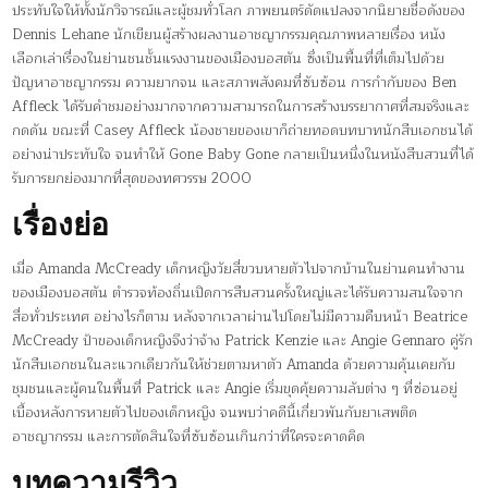
ประทับใจให้ทั้งนักวิจารณ์และผู้ชมทั่วโลก ภาพยนตร์ดัดแปลงจากนิยายชื่อดังของ
Dennis Lehane นักเขียนผู้สร้างผลงานอาชญากรรมคุณภาพหลายเรื่อง หนัง
เลือกเล่าเรื่องในย่านชนชั้นแรงงานของเมืองบอสตัน ซึ่งเป็นพื้นที่ที่เต็มไปด้วย
ปัญหาอาชญากรรม ความยากจน และสภาพสังคมที่ซับซ้อน การกำกับของ Ben
Affleck ได้รับคำชมอย่างมากจากความสามารถในการสร้างบรรยากาศที่สมจริงและ
กดดัน ขณะที่ Casey Affleck น้องชายของเขาก็ถ่ายทอดบทบาทนักสืบเอกชนได้
อย่างน่าประทับใจ จนทำให้ Gone Baby Gone กลายเป็นหนึ่งในหนังสืบสวนที่ได้
รับการยกย่องมากที่สุดของทศวรรษ 2000
เรื่องย่อ
เมื่อ Amanda McCready เด็กหญิงวัยสี่ขวบหายตัวไปจากบ้านในย่านคนทำงาน
ของเมืองบอสตัน ตำรวจท้องถิ่นเปิดการสืบสวนครั้งใหญ่และได้รับความสนใจจาก
สื่อทั่วประเทศ อย่างไรก็ตาม หลังจากเวลาผ่านไปโดยไม่มีความคืบหน้า Beatrice
McCready ป้าของเด็กหญิงจึงว่าจ้าง Patrick Kenzie และ Angie Gennaro คู่รัก
นักสืบเอกชนในละแวกเดียวกันให้ช่วยตามหาตัว Amanda ด้วยความคุ้นเคยกับ
ชุมชนและผู้คนในพื้นที่ Patrick และ Angie เริ่มขุดคุ้ยความลับต่าง ๆ ที่ซ่อนอยู่
เบื้องหลังการหายตัวไปของเด็กหญิง จนพบว่าคดีนี้เกี่ยวพันกับยาเสพติด
อาชญากรรม และการตัดสินใจที่ซับซ้อนเกินกว่าที่ใครจะคาดคิด
บทความรีวิว