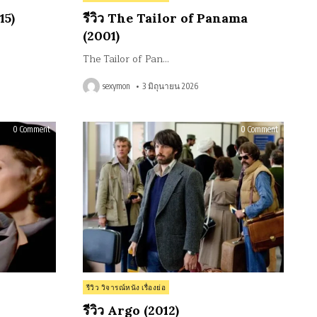
in
15)
รีวิว The Tailor of Panama
(2001)
The Tailor of Pan…
sexymon
3 มิถุนายน 2026
on
on
0 Comment
0 Comment
รีวิว
รีวิว
Chinatown
Argo
(1974)
(2012)
Posted
รีวิว วิจารณ์หนัง เรื่องย่อ
in
รีวิว Argo (2012)