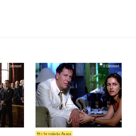
on
on
0 Comment
0 Comment
รีวิว
รีวิว
Bridge
The
of
Tailor
Spies
of
(2015)
Panama
(2001)
Posted
รีวิว วิจารณ์หนัง เรื่องย่อ