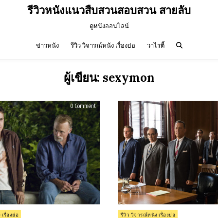
รีวิวหนังแนวสืบสวนสอบสวน สายลับ
ดูหนังออนไลน์
ข่าวหนัง
รีวิว วิจารณ์หนัง เรื่องย่อ
วาไรตี้
ผู้เขียน:
sexymon
on
0 Comment
รีวิว
Gone
Baby
Gone
(2007)
Posted
 เรื่องย่อ
รีวิว วิจารณ์หนัง เรื่องย่อ