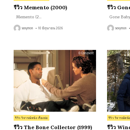
in
in
รีวิว Memento (2000)
รีวิว Go
Memento (2…
Gone Baby
sexymon
10 มิถุนายน 2026
sexymon
on
0 Comment
รีวิว
The
Bone
Collector
(1999)
Posted
Posted
รีวิว วิจารณ์หนัง เรื่องย่อ
รีวิว วิจารณ์หนัง
in
in
รีวิว The Bone Collector (1999)
รีวิว Win