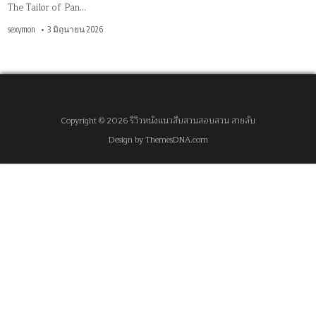
The Tailor of Pan…
sexymon
3 มิถุนายน 2026
Copyright © 2026 รีวิวหนังแนวสืบสวนสอบสวน สายลับ
Design by ThemesDNA.com