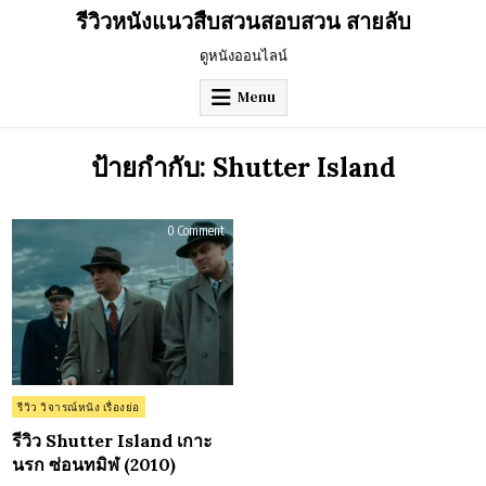
Skip
รีวิวหนังแนวสืบสวนสอบสวน สายลับ
to
content
ดูหนังออนไลน์
Menu
ป้ายกำกับ:
Shutter Island
on
0 Comment
รีวิว
Shutter
Island
เกาะ
นรก
ซ่อน
ทมิฬ
(2010)
Posted
รีวิว วิจารณ์หนัง เรื่องย่อ
in
รีวิว Shutter Island เกาะ
นรก ซ่อนทมิฬ (2010)