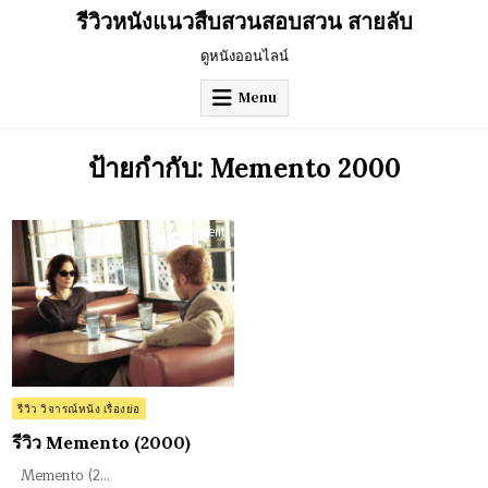
Skip
รีวิวหนังแนวสืบสวนสอบสวน สายลับ
to
content
ดูหนังออนไลน์
Menu
ป้ายกำกับ:
Memento 2000
on
0 Comment
รีวิว
Memento
(2000)
Posted
รีวิว วิจารณ์หนัง เรื่องย่อ
in
รีวิว Memento (2000)
Memento (2…