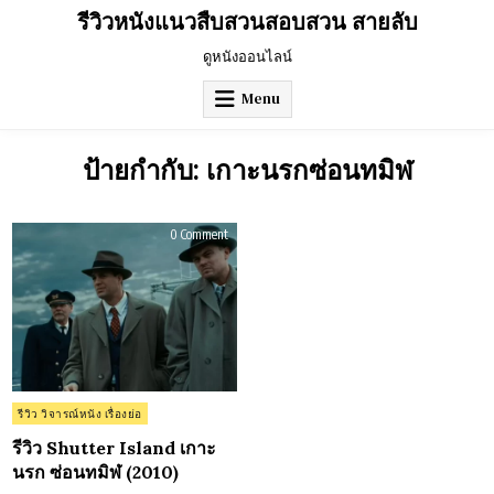
Skip
รีวิวหนังแนวสืบสวนสอบสวน สายลับ
to
content
ดูหนังออนไลน์
Menu
ป้ายกำกับ:
เกาะนรกซ่อนทมิฬ
on
0 Comment
รีวิว
Shutter
Island
เกาะ
นรก
ซ่อน
ทมิฬ
(2010)
Posted
รีวิว วิจารณ์หนัง เรื่องย่อ
in
รีวิว Shutter Island เกาะ
นรก ซ่อนทมิฬ (2010)