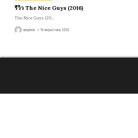
in
รีวิว The Nice Guys (2016)
The Nice Guys (20…
sexymon
16 พฤษภาคม 2026