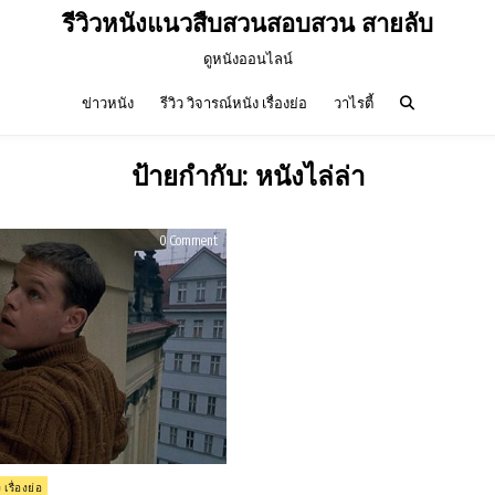
รีวิวหนังแนวสืบสวนสอบสวน สายลับ
ดูหนังออนไลน์
ข่าวหนัง
รีวิว วิจารณ์หนัง เรื่องย่อ
วาไรตี้
ป้ายกำกับ:
หนังไล่ล่า
on
0 Comment
รีวิว
The
Bourne
Identity
ล่า
จาร
ชน
ยอด
คน
อันตราย
(2002)
 เรื่องย่อ