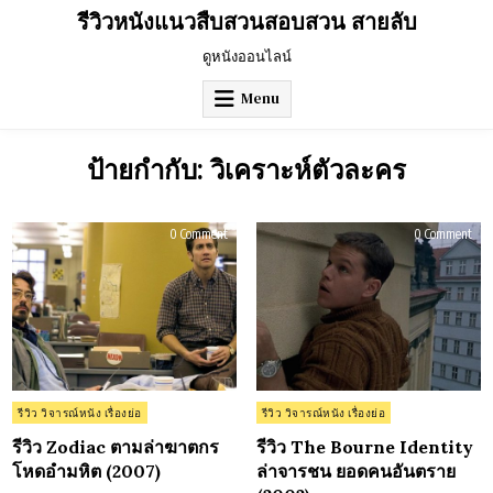
Skip
รีวิวหนังแนวสืบสวนสอบสวน สายลับ
to
content
ดูหนังออนไลน์
Menu
ป้ายกำกับ:
วิเคราะห์ตัวละคร
on
on
0 Comment
0 Comment
รีวิว
รีวิว
Zodiac
The
ตาม
Bou
ล่า
Iden
ฆาตกร
ล่า
โหด
จาร
อำมหิต
ชน
(2007)
ยอ
คน
อัน
(20
Posted
Posted
รีวิว วิจารณ์หนัง เรื่องย่อ
รีวิว วิจารณ์หนัง เรื่องย่อ
in
in
รีวิว Zodiac ตามล่าฆาตกร
รีวิว The Bourne Identity
โหดอำมหิต (2007)
ล่าจารชน ยอดคนอันตราย