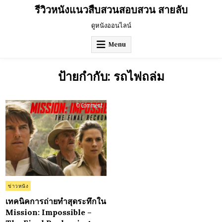
Skip
รีวิวหนังแนวสืบสวนสอบสวน สายลับ
to
content
ดูหนังออนไลน์
Menu
ป้ายกำกับ:
รถไฟถล่ม
on
0 Comment
เทคนิค
การ
ถ่าย
ทำ
สุด
ระทึก
ใน
Mission:
Impossible
–
The
Final
Reckoning
Posted
ข่าวหนัง
(2025):
in
เมื่อ
ความ
เทคนิคการถ่ายทำสุดระทึกใน
กล้า
Mission: Impossible –
เหนือ
ขีด