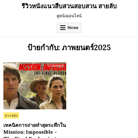
Skip
รีวิวหนังแนวสืบสวนสอบสวน สายลับ
to
content
ดูหนังออนไลน์
Menu
ป้ายกำกับ:
ภาพยนตร์2025
on
0 Comment
เทคนิค
การ
ถ่าย
ทำ
สุด
ระทึก
ใน
Mission:
Impossible
–
The
Final
Reckoning
Posted
ข่าวหนัง
(2025):
in
เมื่อ
ความ
เทคนิคการถ่ายทำสุดระทึกใน
กล้า
Mission: Impossible –
เหนือ
ขีด