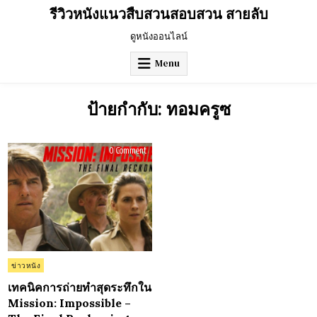
Skip
รีวิวหนังแนวสืบสวนสอบสวน สายลับ
to
content
ดูหนังออนไลน์
Menu
ป้ายกำกับ:
ทอมครูซ
on
0 Comment
เทคนิค
การ
ถ่าย
ทำ
สุด
ระทึก
ใน
Mission:
Impossible
–
The
Final
Reckoning
Posted
ข่าวหนัง
(2025):
in
เมื่อ
ความ
เทคนิคการถ่ายทำสุดระทึกใน
กล้า
Mission: Impossible –
เหนือ
ขีด